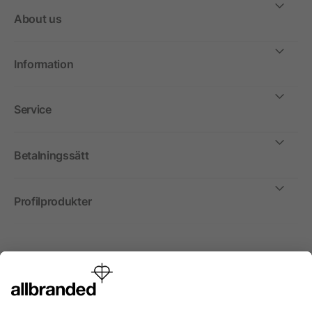
About us
Information
Service
Betalningssätt
Profilprodukter
Internationellt