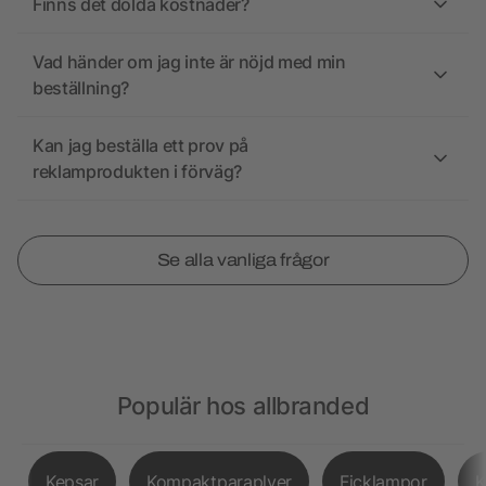
Finns det dolda kostnader?
Vad händer om jag inte är nöjd med min
beställning?
Kan jag beställa ett prov på
reklamprodukten i förväg?
Se alla vanliga frågor
Populär hos allbranded
Kepsar
Kompaktparaplyer
Ficklampor
K