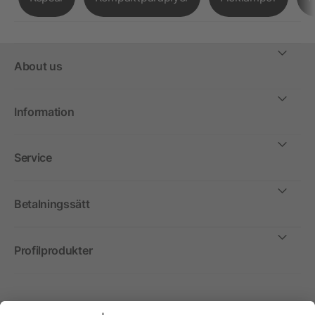
About us
Information
Service
Betalningssätt
Profilprodukter
Internationellt