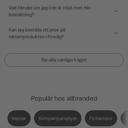
Vad händer om jag inte är nöjd med min
beställning?
Kan jag beställa ett prov på
reklamprodukten i förväg?
Se alla vanliga frågor
Populär hos allbranded
Kepsar
Kompaktparaplyer
Ficklampor
K