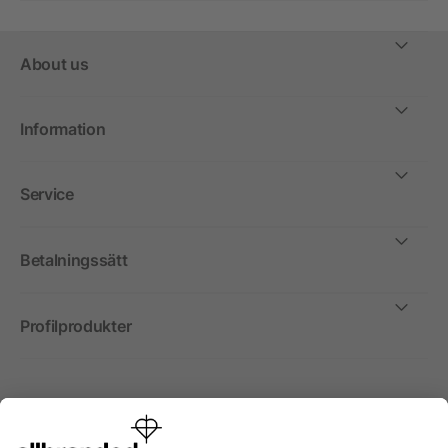
About us
Information
Service
Betalningssätt
Profilprodukter
Internationellt