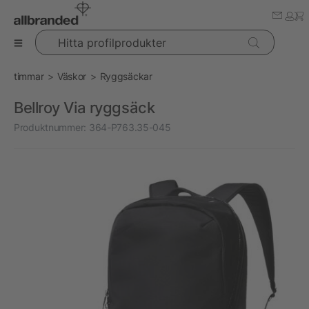
Hitta profilprodukter
timmar
Väskor
Ryggsäckar
Bellroy Via ryggsäck
Produktnummer:
364-P763.35-045