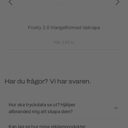
ed
Frosty 2.0 triangelformad isskrapa
Kym
från 2,45 kr
Har du frågor? Vi har svaren.
Hur ska tryckdata se ut? Hjälper
allbranded mig att skapa dem?
Kan jag se hur mina reklamprodukter