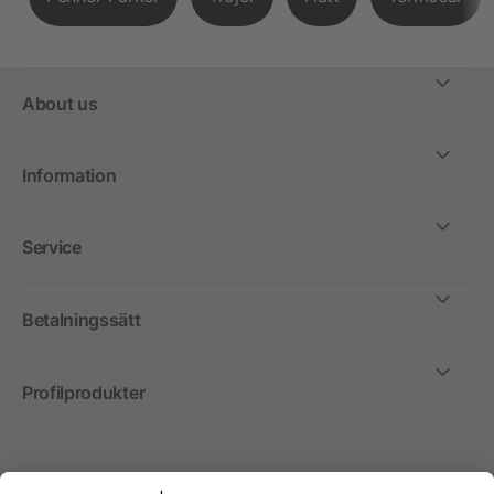
About us
Information
Service
Betalningssätt
Profilprodukter
Internationellt