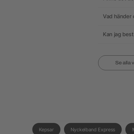
Vad händer o
Kan jag best
Se alla 
Kepsar
Nyckelband Express