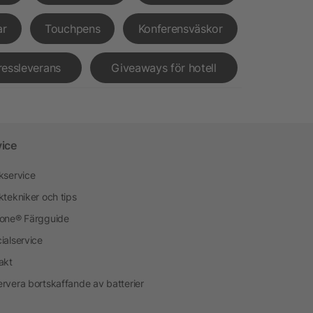
ar
Touchpens
Konferensväskor
ressleverans
Giveaways för hotell
vice
kservice
ktekniker och tips
one® Färgguide
ialservice
akt
rvera bortskaffande av batterier