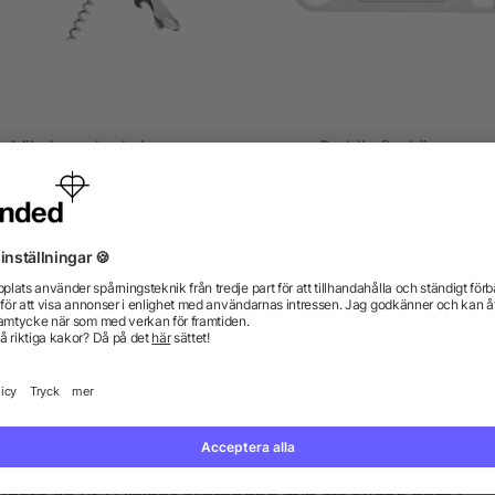
Milo kyparkorkskruv
Paddle flasköppnare
5/5
(1)
från 8,06 kr
från 8,52 kr
gor? Vi har svaren.