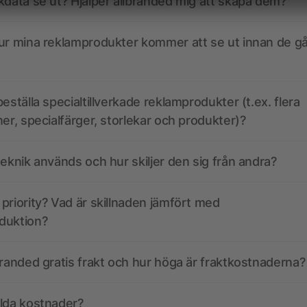
kdata se ut? Hjälper allbranded mig att skapa dem?
ur mina reklamprodukter kommer att se ut innan de går
eställa specialtillverkade reklamprodukter (t.ex. flera
ner, specialfärger, storlekar och produkter)?
teknik används och hur skiljer den sig från andra?
priority? Vad är skillnaden jämfört med
duktion?
branded gratis frakt och hur höga är fraktkostnaderna?
olda kostnader?