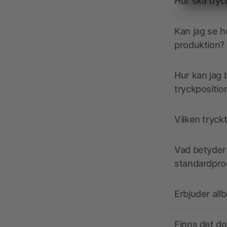
Hur ska tryc
Kan jag se h
produktion?
Hur kan jag b
tryckpositio
Vilken tryck
Vad betyder 
standardpro
Erbjuder all
Finns det d