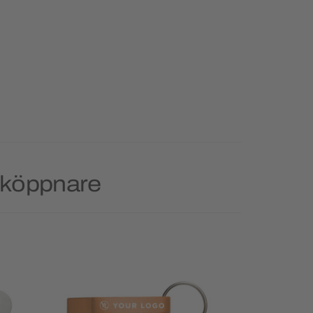
asköppnare
Priority