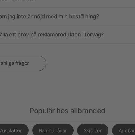
m jag inte är nöjd med min beställning?
älla ett prov på reklamprodukten i förväg?
vanliga frågor
Populär hos allbranded
Musplattor
Bambu rånar
Skjortor
Armba