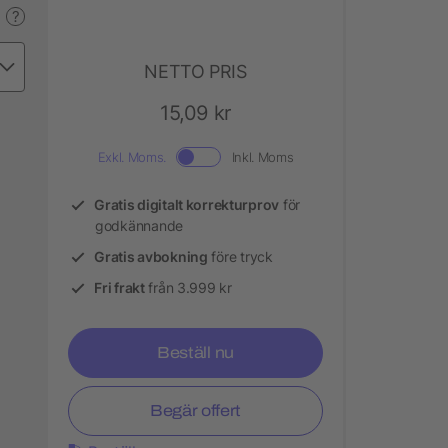
?
NETTO PRIS
15,09 kr
Exkl. Moms.
Inkl. Moms
Gratis digitalt korrekturprov
för
godkännande
Gratis avbokning
före tryck
Fri frakt
från 3.999 kr
Beställ nu
Begär offert