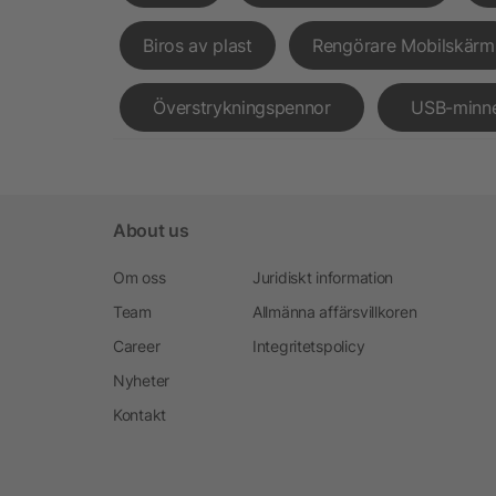
Biros av plast
Rengörare Mobilskärm
Överstrykningspennor
USB-minn
About us
Om oss
Juridiskt information
Team
Allmänna affärsvillkoren
Career
Integritetspolicy
Nyheter
Kontakt