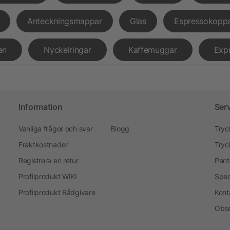
Anteckningsmappar
Glas
Espressokopp
en
Nyckelringar
Kaffemuggar
Exp
Information
Ser
Vanliga frågor och svar
Blogg
Tryc
Fraktkostnader
Tryc
Registrera en retur
Pant
Profilprodukt WIKI
Spec
Profilprodukt Rådgivare
Kont
Obse