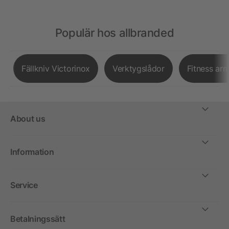
Populär hos allbranded
Fällkniv Victorinox
Verktygslådor
Fitness ar
About us
Information
Service
Betalningssätt