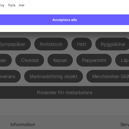
et BiCmed tryck på allbranded.se
Populär hos allbranded
Gympapåsar
Notisblock
Hatt
Ryggsäckar
sar
Choklad
Kepsar
Peppermint
Läp
everans
Marknadsföring objekt
Merchandise-Sälj
Presenter för medarbetare
Information
Ser