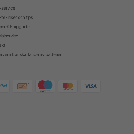
kservice
ktekniker och tips
one® Färgguide
ialservice
akt
rvera bortskaffande av batterier