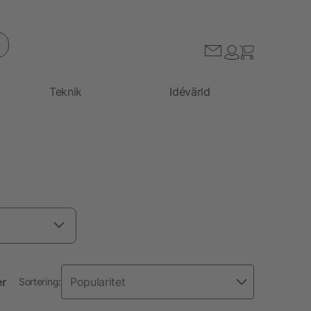
Teknik
Idévärld
er
Sortering: