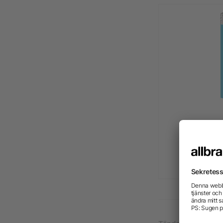
BIC® 
frå