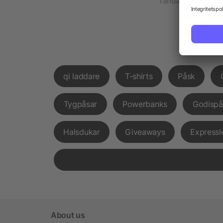
Tändare från märk
qi laddare
T-shirts
Påsk
Tygpåsar
Powerbanks
Godispå
Halsdukar
Giveaways
Expressl
About us