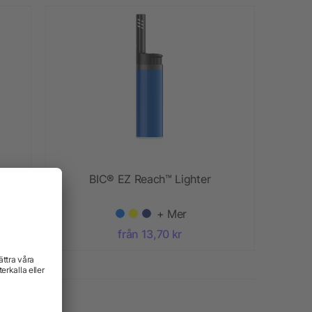
BIC® EZ Reach™ Lighter
+ Mer
från 13,70 kr