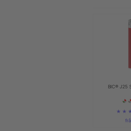
BIC® J25 
fr