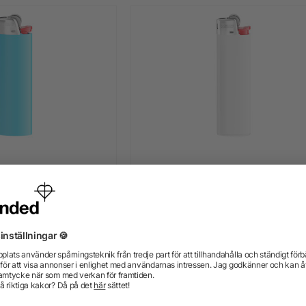
J26 tändare
BIC® J23 tändare
+ Mer
+ Mer
n 9,49 kr
från 8,25 kr