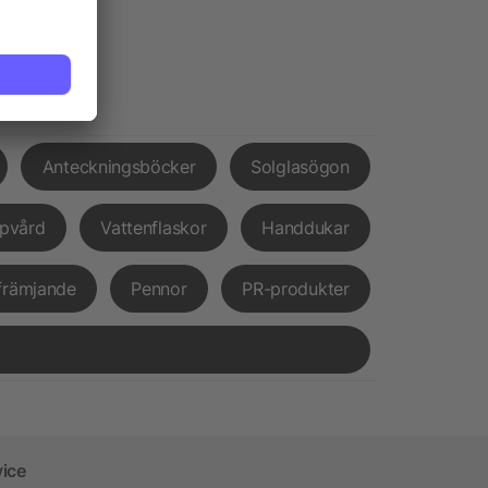
Anteckningsböcker
Solglasögon
pvård
Vattenflaskor
Handdukar
främjande
Pennor
PR-produkter
vice