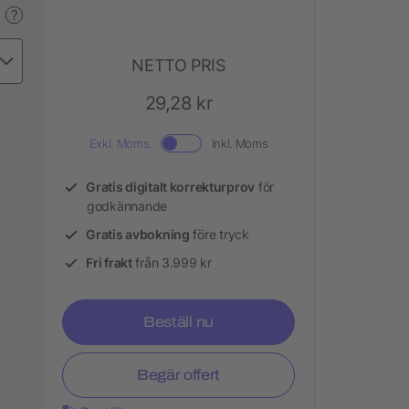
?
NETTO PRIS
29,28 kr
Exkl. Moms.
Inkl. Moms
Gratis digitalt korrekturprov
för
godkännande
Gratis avbokning
före tryck
Fri frakt
från 3.999 kr
Beställ nu
Begär offert