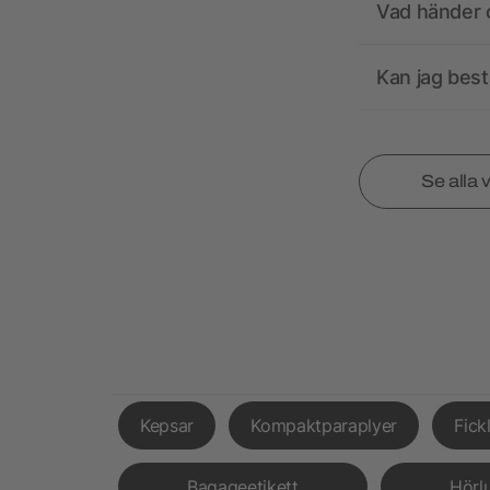
Vad händer o
Kan jag best
Se alla 
Kepsar
Kompaktparaplyer
Fick
Bagageetikett
Hörl