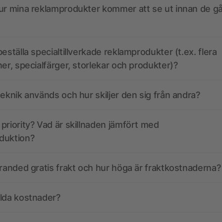
ur mina reklamprodukter kommer att se ut innan de går
eställa specialtillverkade reklamprodukter (t.ex. flera
ner, specialfärger, storlekar och produkter)?
teknik används och hur skiljer den sig från andra?
priority? Vad är skillnaden jämfört med
duktion?
branded gratis frakt och hur höga är fraktkostnaderna?
olda kostnader?