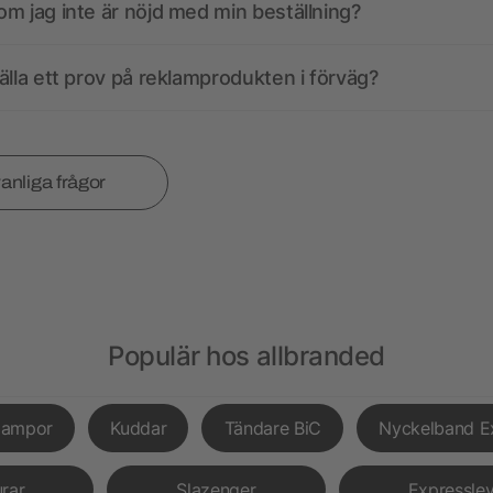
m jag inte är nöjd med min beställning?
älla ett prov på reklamprodukten i förväg?
vanliga frågor
Populär hos allbranded
lampor
Kuddar
Tändare BiC
Nyckelband E
urar
Slazenger
Expressle