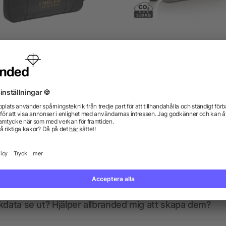
Oxford 15.6" slimmad
Basic laptopväska 15”
datorväska
från 213,70 kr
från 72,40 kr
gor? Vi har svaren.
kdata se ut? Hjälper allbranded mig att skapa dem?