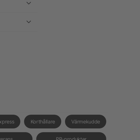
xpress
Korthållare
Värmekudde
verans
PR-produkter