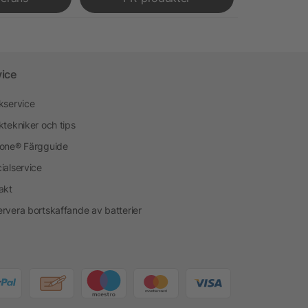
vice
kservice
ktekniker och tips
one® Färgguide
ialservice
akt
rvera bortskaffande av batterier