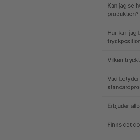
Kan jag se h
produktion?
Hur kan jag b
tryckpositio
Vilken tryck
Vad betyder 
standardpro
Erbjuder all
Finns det d