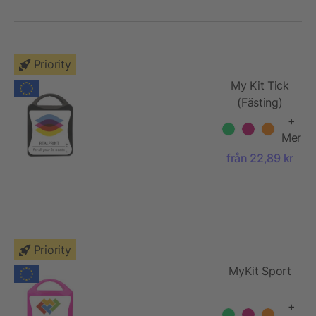
Priority
My Kit Tick
(Fästing)
+
Mer
från 22,89 kr
Priority
MyKit Sport
+