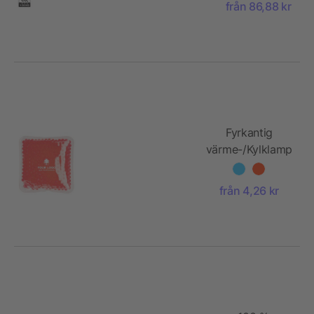
från 86,88 kr
Fyrkantig
värme-/Kylklamp
med färgade
vattenpärlor
från 4,26 kr