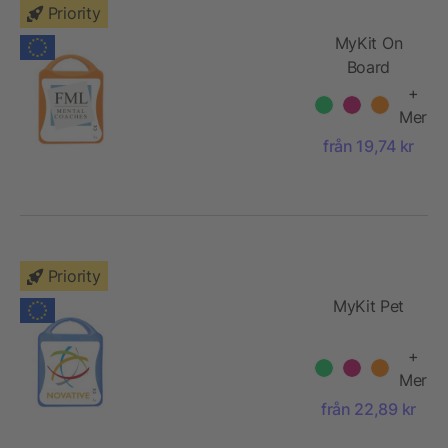
Priority
MyKit On
Board
+
Mer
från 19,74 kr
Priority
MyKit Pet
+
Mer
från 22,89 kr