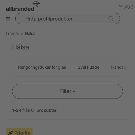
Hitta profilprodukter
timmar
Hälsa
Hälsa
Rengöringsdukar för glas
Sval kudde
Handsprit
Filter +
1-24 från 61 produkter
Priority