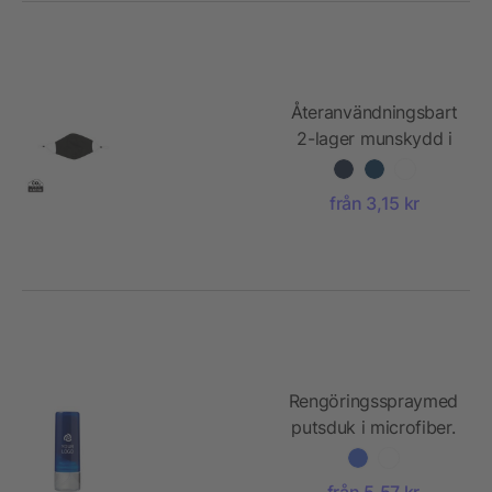
Återanvändningsbart
2-lager munskydd i
bomull
från 3,15 kr
Rengöringsspraymed
putsduk i microfiber.
från 5,57 kr