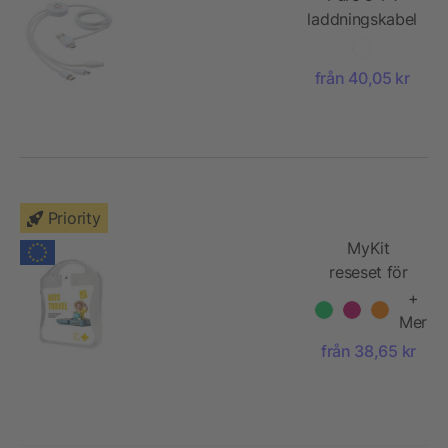
laddningskabel
med
antibakteriell
från 40,05 kr
tillsats
Priority
MyKit
reseset för
barn
+
Mer
från 38,65 kr