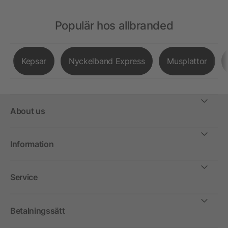
Populär hos allbranded
Kepsar
Nyckelband Express
Musplattor
About us
Information
Service
Betalningssätt