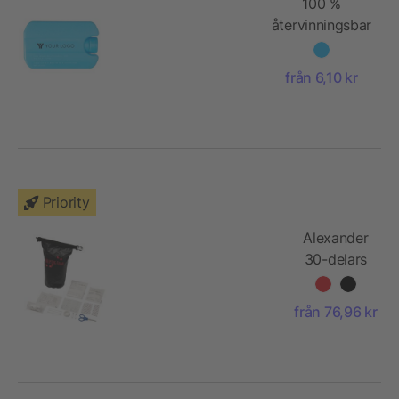
100 %
återvinningsbar
kylklamp
(HDPE)
från 6,10 kr
Priority
Alexander
30-delars
första
hjälpen-
från 76,96 kr
set i
vattentät
påse