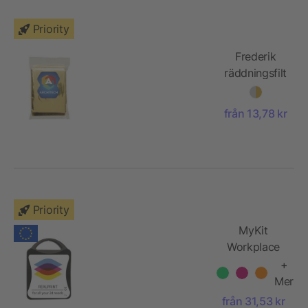
Priority
Frederik
räddningsfilt
med 2
funktioner
från 13,78 kr
Priority
MyKit
Workplace
+
Mer
från 31,53 kr