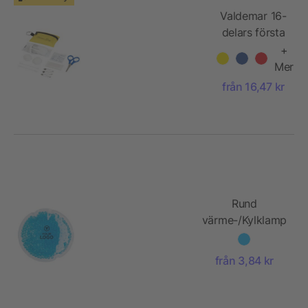
Valdemar 16-
delars första
hjälpen-set i
+
påse med
Mer
nyckelring
från 16,47 kr
Rund
värme-/Kylklamp
med färgade
vattenpärlor
från 3,84 kr