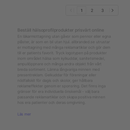
1
2
3
Beställ hälsoprofilprodukter prisvärt online
En läkarmottagning utan gåvor som pennor eller egna
plåster, är som en bil utan hjul. allbranded.se utrustar
er mottagning med många reklamartiklar och gör dem
till er patients favorit. Tryck logotypen på produkter
inom området hälsa som kylkuddar, sanitetsmedel,
ampullöppnare och många andra objekt från vårt
breda sortiment. Lämna långvariga minnen med
presentreklam. Gelkuddar för föreningar eller
nödfallskit för dagis och skolor, ger hållbara
reklameffekter genom er sponsring. Det finns inga
gränser för era individuella önskemål - välj bara
passande reklamartiklar och skapa positiva minnen
hos era patienter och deras omgivning.
Läs mer