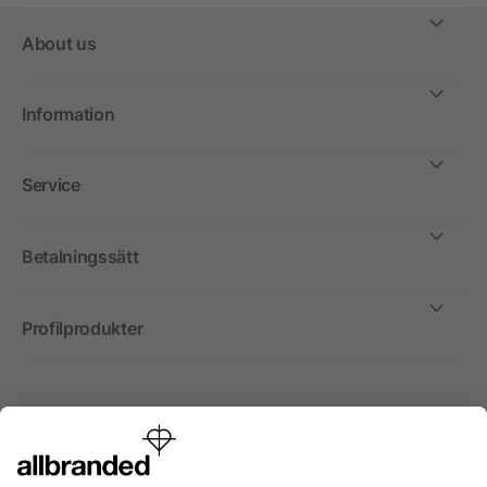
About us
Information
Service
Betalningssätt
Profilprodukter
Internationellt