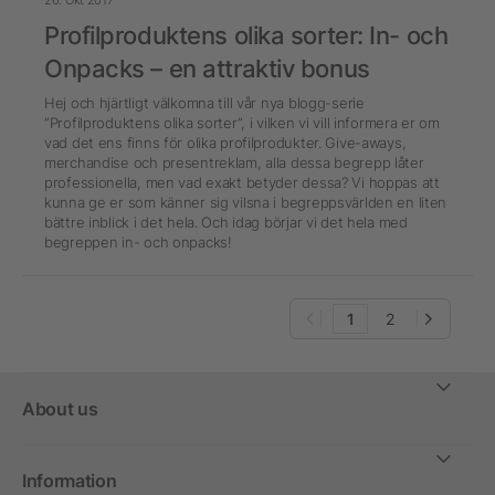
Profilproduktens olika sorter: In- och
Onpacks – en attraktiv bonus
Hej och hjärtligt välkomna till vår nya blogg-serie
”Profilproduktens olika sorter”, i vilken vi vill informera er om
vad det ens finns för olika profilprodukter. Give-aways,
merchandise och presentreklam, alla dessa begrepp låter
professionella, men vad exakt betyder dessa? Vi hoppas att
kunna ge er som känner sig vilsna i begreppsvärlden en liten
bättre inblick i det hela. Och idag börjar vi det hela med
begreppen in- och onpacks!
1
2
About us
Information