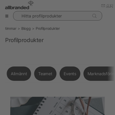
Hitta profilprodukter
timmar
Blogg
Profilprodukter
Profilprodukter
Allmännt
Teamet
Events
Marknadsförin