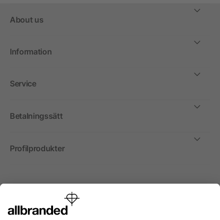
About us
Information
Service
Betalningssätt
Profilprodukter
Internationellt