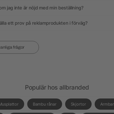
m jag inte är nöjd med min beställning?
älla ett prov på reklamprodukten i förväg?
vanliga frågor
Populär hos allbranded
Musplattor
Bambu rånar
Skjortor
Armba