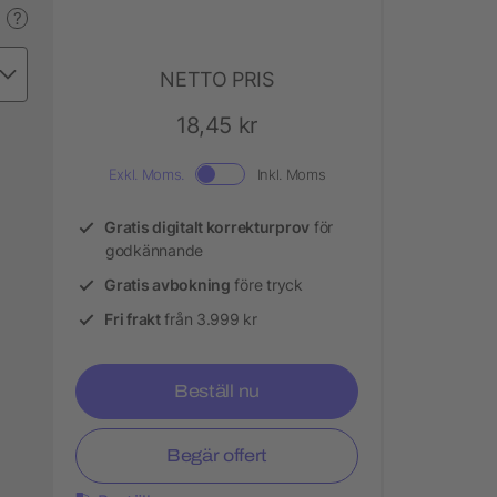
?
NETTO PRIS
18,45 kr
Exkl. Moms.
Inkl. Moms
Gratis digitalt korrekturprov
för
godkännande
Gratis avbokning
före tryck
Fri frakt
från 3.999 kr
Beställ nu
Begär offert