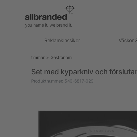
you name it. we brand it.
Reklamklassiker
Väskor 
timmar
Gastronomi
Set med kyparkniv och försluta
Produktnummer:
540-6817-029