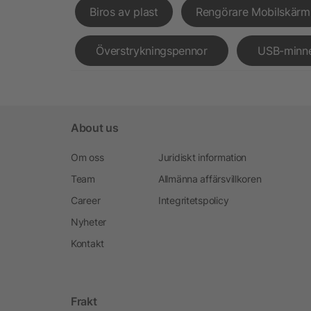
Biros av plast
Rengörare Mobilskärm
Överstrykningspennor
USB-minn
About us
Om oss
Juridiskt information
Team
Allmänna affärsvillkoren
Career
Integritetspolicy
Nyheter
Kontakt
Frakt