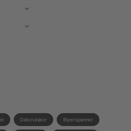
nd
Datorväskor
Blyertspennor