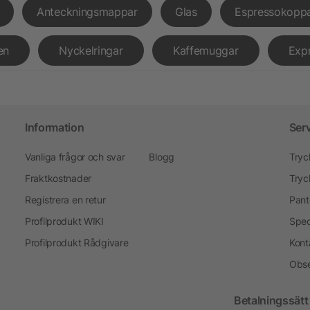
Anteckningsmappar
Glas
Espressokopp
en
Nyckelringar
Kaffemuggar
Exp
Information
Ser
Vanliga frågor och svar
Blogg
Tryc
Fraktkostnader
Tryc
Registrera en retur
Pant
Profilprodukt WIKI
Spec
Profilprodukt Rådgivare
Kont
Obse
Betalningssätt