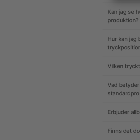
Kan jag se h
produktion?
Hur kan jag b
tryckpositio
Vilken tryck
Vad betyder 
standardpro
Erbjuder all
Finns det d