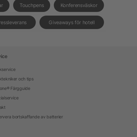
ar
Touchpens
Konferensväskor
ressleverans
Giveaways för hotell
vice
kservice
ktekniker och tips
one® Färgguide
ialservice
akt
rvera bortskaffande av batterier