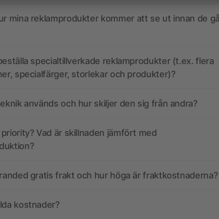
ur mina reklamprodukter kommer att se ut innan de går
eställa specialtillverkade reklamprodukter (t.ex. flera
ner, specialfärger, storlekar och produkter)?
teknik används och hur skiljer den sig från andra?
priority? Vad är skillnaden jämfört med
duktion?
branded gratis frakt och hur höga är fraktkostnaderna?
olda kostnader?