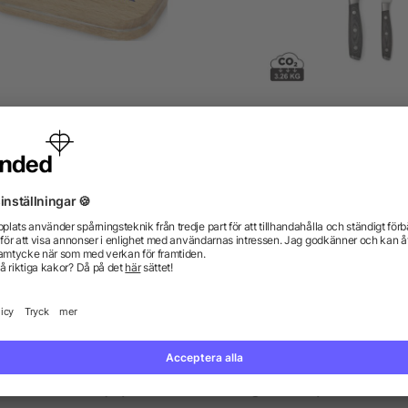
Boemi flasköppnare
VINGA Kaiser kockset
från 12,85 kr
från 217,67 kr
gor? Vi har svaren.
kdata se ut? Hjälper allbranded mig att skapa dem?