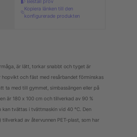
Beställ prov
Kopiera länken till den
konfigurerade produkten
åga, är lätt, torkar snabbt och tyget är
är hopvikt och fäst med resårbandet förminskas
g att ta med till gymmet, simbassängen eller på
n är 180 x 100 cm och tillverkad av 90 %
kan tvättas i tvättmaskin vid 40 °C. Den
 tillverkad av återvunnen PET-plast, som har