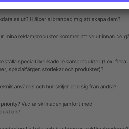
kdata se ut? Hjälper allbranded mig att skapa dem?
ur mina reklamprodukter kommer att se ut innan de går
eställa specialtillverkade reklamprodukter (t.ex. flera
ner, specialfärger, storlekar och produkter)?
teknik används och hur skiljer den sig från andra?
priority? Vad är skillnaden jämfört med
duktion?
branded gratis frakt och hur höga är fraktkostnaderna?