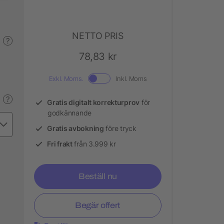
NETTO PRIS
?
78,83 kr
Exkl. Moms.
Inkl. Moms
?
Gratis digitalt korrekturprov
för
godkännande
Gratis avbokning
före tryck
Fri frakt
från 3.999 kr
Beställ nu
Begär offert