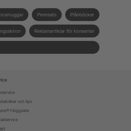
mosmuggar
Pennsets
Plånböcker
ingsskivor
Reklamartiklar för konserter
vice
kservice
ktekniker och tips
one® Färgguide
ialservice
akt