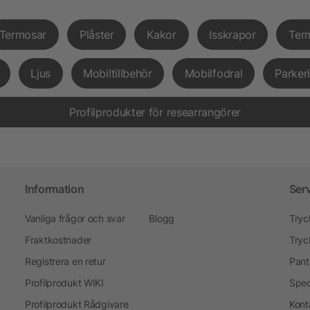
Termosar
Plåster
Kakor
Isskrapor
Ter
Ljus
Mobiltillbehör
Mobilfodral
Parker
Profilprodukter för researrangörer
Information
Ser
Vanliga frågor och svar
Blogg
Tryc
Fraktkostnader
Tryc
Registrera en retur
Pant
Profilprodukt WIKI
Spec
Profilprodukt Rådgivare
Kont