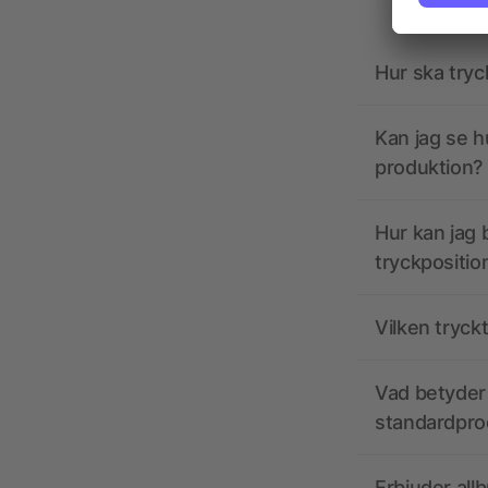
Hur ska tryc
Kan jag se h
produktion?
Hur kan jag b
tryckpositio
Vilken tryck
Vad betyder 
standardpro
Erbjuder all