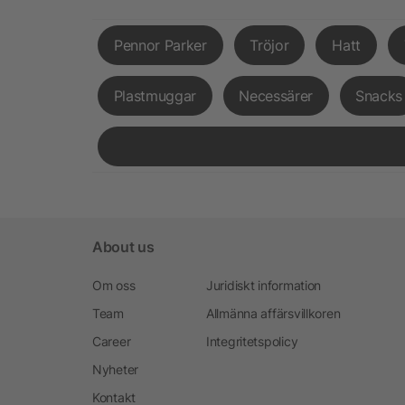
Pennor Parker
Tröjor
Hatt
Plastmuggar
Necessärer
Snacks
About us
Om oss
Juridiskt information
Team
Allmänna affärsvillkoren
Career
Integritetspolicy
Nyheter
Kontakt