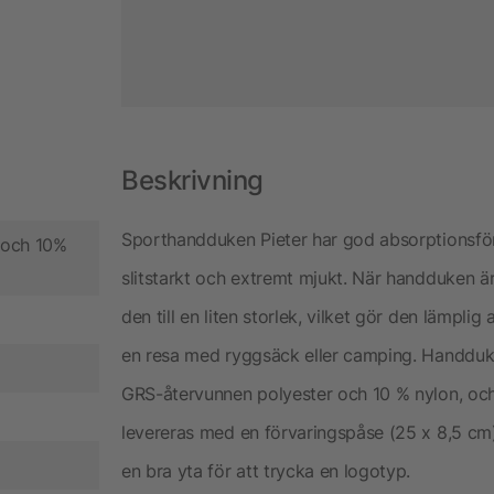
Beskrivning
Sporthandduken Pieter har god absorptionsförm
 och 10%
slitstarkt och extremt mjukt. När handduken 
den till en liten storlek, vilket gör den lämpli
en resa med ryggsäck eller camping. Handduke
GRS-återvunnen polyester och 10 % nylon, och 
levereras med en förvaringspåse (25 x 8,5 cm)
en bra yta för att trycka en logotyp.