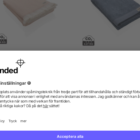
Ukiyo Hisako AWARE™ 4
Ukiyo Sakura AWARE™ 5
onger handduk/filt 100x180
gsm badlakan 70 x 140
från 130,44 kr
från 123,43 kr
gor? Vi har svaren.