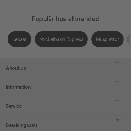
Populär hos allbranded
Kepsar
Nyckelband Express
Musplattor
About us
Information
Service
Betalningssätt