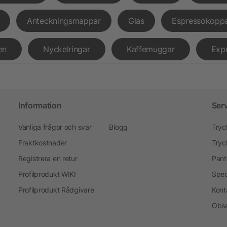
Anteckningsmappar
Glas
Espressokopp
en
Nyckelringar
Kaffemuggar
Exp
Information
Ser
Vanliga frågor och svar
Blogg
Tryc
Fraktkostnader
Tryc
Registrera en retur
Pant
Profilprodukt WIKI
Spec
Profilprodukt Rådgivare
Kont
Obse