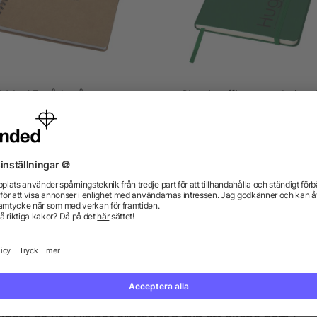
bble A5 tråd-o återvunnen
Classic office anteckning
rtong anteckningsbok med
mineralpapper
5/5
(1)
från 12,73 kr
från 21,72 kr
gor? Vi har svaren.