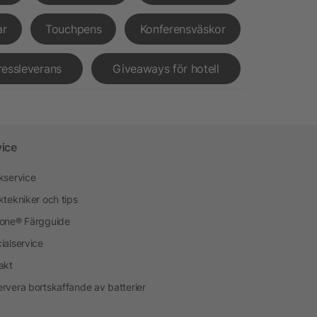
ar
Touchpens
Konferensväskor
ressleverans
Giveaways för hotell
vice
kservice
ktekniker och tips
one® Färgguide
ialservice
akt
rvera bortskaffande av batterier