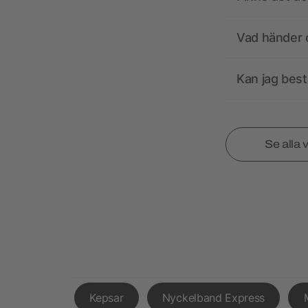
Vad händer o
Kan jag best
Se alla 
Kepsar
Nyckelband Express