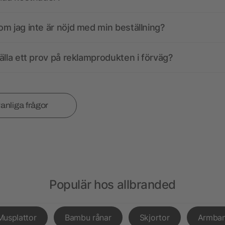
m jag inte är nöjd med min beställning?
älla ett prov på reklamprodukten i förväg?
vanliga frågor
Populär hos allbranded
Musplattor
Bambu rånar
Skjortor
Armba