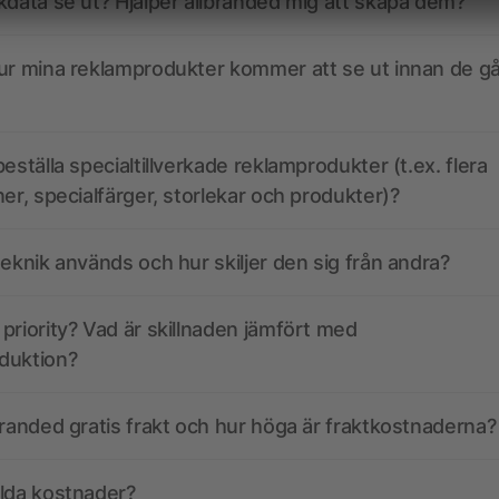
kdata se ut? Hjälper allbranded mig att skapa dem?
ur mina reklamprodukter kommer att se ut innan de går
eställa specialtillverkade reklamprodukter (t.ex. flera
ner, specialfärger, storlekar och produkter)?
teknik används och hur skiljer den sig från andra?
priority? Vad är skillnaden jämfört med
duktion?
branded gratis frakt och hur höga är fraktkostnaderna?
olda kostnader?