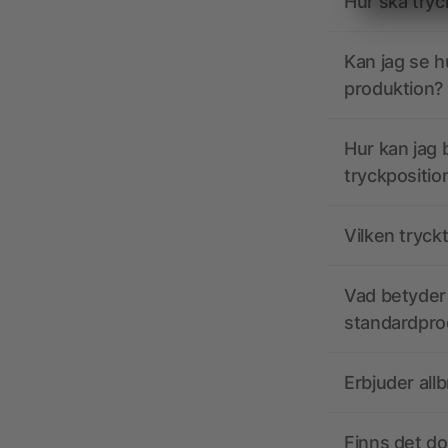
Hur ska tryc
Kan jag se h
produktion?
Hur kan jag b
tryckpositio
Vilken tryck
Vad betyder 
standardpro
Erbjuder all
Finns det d