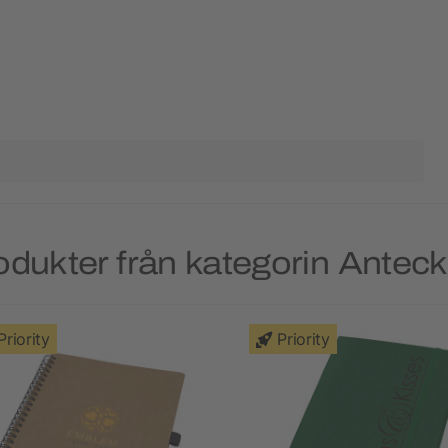
odukter från kategorin Antec
Priority
Priority