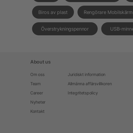
Biros av plast
Rengörare Mobilskärm
Överstrykningspennor
USB-minn
About us
Om oss
Juridiskt information
Team
Allmänna affärsvillkoren
Career
Integritetspolicy
Nyheter
Kontakt