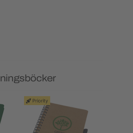
kningsböcker
Priority