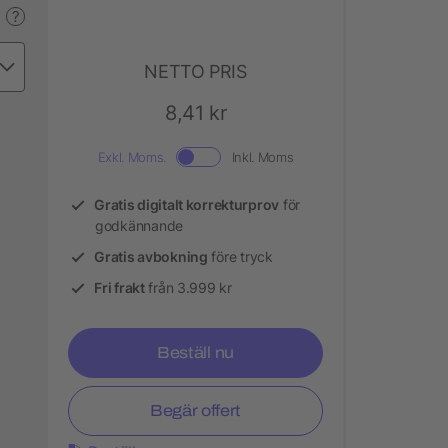
?
NETTO PRIS
8,41 kr
Exkl. Moms.
Inkl. Moms
Gratis digitalt korrekturprov
för
godkännande
Gratis avbokning
före tryck
Fri frakt
från 3.999 kr
Beställ nu
Begär offert