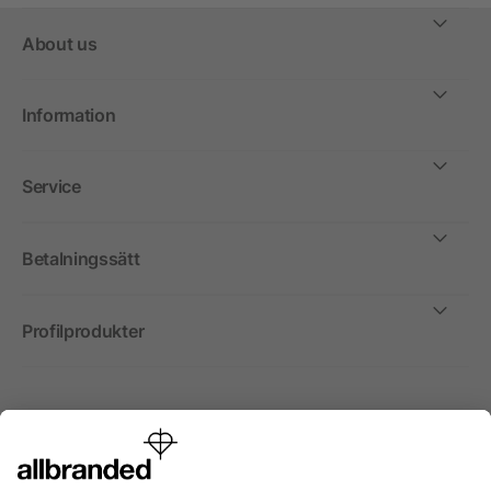
About us
Information
Service
Betalningssätt
Profilprodukter
Internationellt