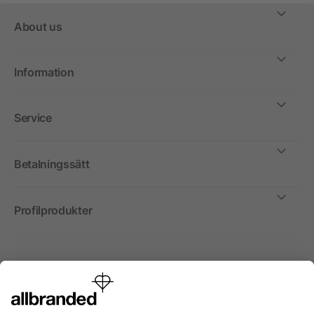
About us
Information
Service
Betalningssätt
Profilprodukter
Internationellt