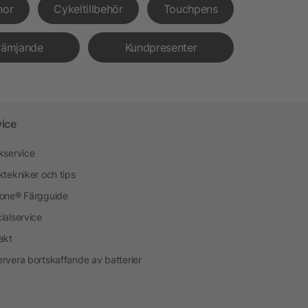
nor
Cykeltillbehör
Touchpens
rämjande
Kundpresenter
vice
kservice
ktekniker och tips
one® Färgguide
ialservice
akt
rvera bortskaffande av batterier