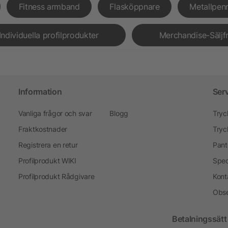
Fitness armband
Flasköppnare
Metallpen
Individuella profilprodukter
Merchandise-Säljf
Information
Ser
Vanliga frågor och svar
Blogg
Tryc
Fraktkostnader
Tryc
Registrera en retur
Pant
Profilprodukt WIKI
Spec
Profilprodukt Rådgivare
Kont
Obse
Betalningssätt