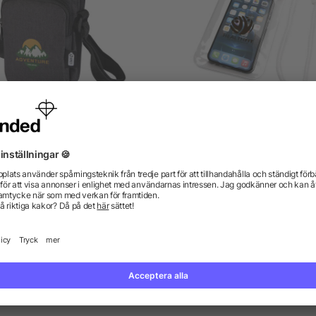
Ross telefonväska av
Dombay vattentät
återvunnen GRS
telefonväska storlek L
från 24,29 kr
från 7,01 kr
gor? Vi har svaren.