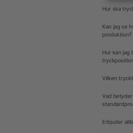
Hur ska tryc
Kan jag se h
produktion?
Hur kan jag b
tryckpositio
Vilken tryck
Vad betyder 
standardpro
Erbjuder all