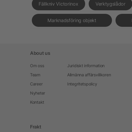
Fällkniv Victorinox
Verktygslådor
Marknadsföring objekt
About us
Om oss
Juridiskt information
Team
Allmänna affärsvillkoren
Career
Integritetspolicy
Nyheter
Kontakt
Frakt