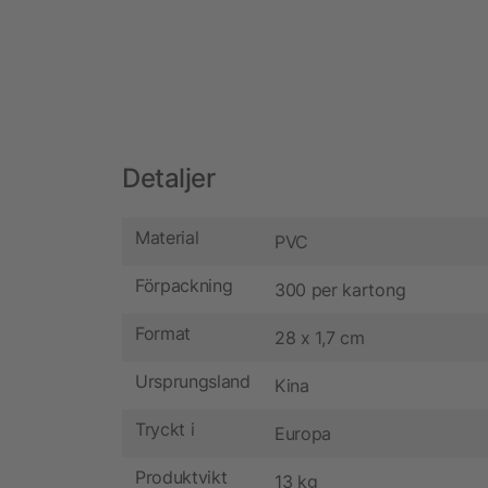
Detaljer
Material
PVC
Förpackning
300 per kartong
Format
28 x 1,7 cm
Ursprungsland
Kina
Tryckt i
Europa
Produktvikt
13 kg