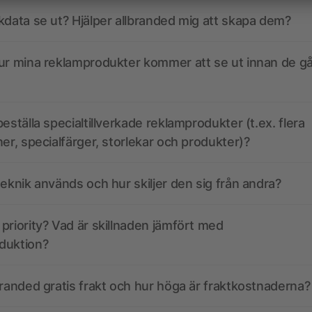
kdata se ut? Hjälper allbranded mig att skapa dem?
ur mina reklamprodukter kommer att se ut innan de går
eställa specialtillverkade reklamprodukter (t.ex. flera
ner, specialfärger, storlekar och produkter)?
teknik används och hur skiljer den sig från andra?
priority? Vad är skillnaden jämfört med
duktion?
branded gratis frakt och hur höga är fraktkostnaderna?