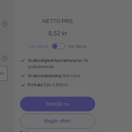
NETTO PRIS
?
8,52 kr
Exkl. Moms.
Inkl. Moms
?
Gratis digitalt korrekturprov
för
godkännande
Gratis avbokning
före tryck
Fri frakt
från 3.999 kr
Beställ nu
Begär offert