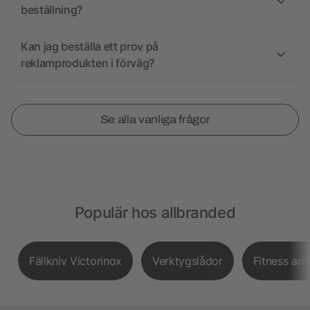
beställning?
Kan jag beställa ett prov på
reklamprodukten i förväg?
Se alla vanliga frågor
Populär hos allbranded
Fällkniv Victorinox
Verktygslådor
Fitness ar