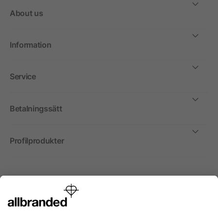
About us
Information
Service
Betalningssätt
Profilprodukter
Internationellt