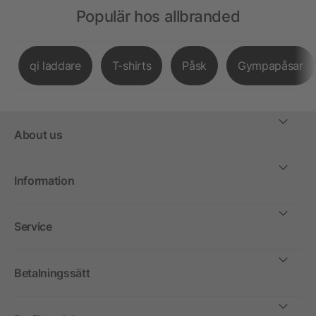
Populär hos allbranded
qi laddare
T-shirts
Påsk
Gympapåsar
About us
Information
Service
Betalningssätt