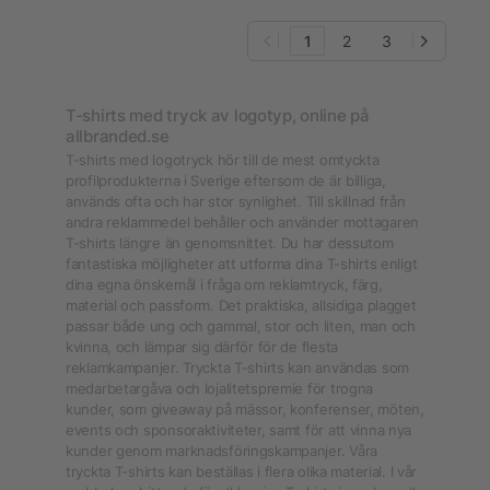
1
2
3
T-shirts med tryck av logotyp, online på
allbranded.se
T-shirts med logotryck hör till de mest omtyckta
profilprodukterna i Sverige eftersom de är billiga,
används ofta och har stor synlighet. Till skillnad från
andra reklammedel behåller och använder mottagaren
T-shirts längre än genomsnittet. Du har dessutom
fantastiska möjligheter att utforma dina T-shirts enligt
dina egna önskemål i fråga om reklamtryck, färg,
material och passform. Det praktiska, allsidiga plagget
passar både ung och gammal, stor och liten, man och
kvinna, och lämpar sig därför för de flesta
reklamkampanjer. Tryckta T-shirts kan användas som
medarbetargåva och lojalitetspremie för trogna
kunder, som giveaway på mässor, konferenser, möten,
events och sponsoraktiviteter, samt för att vinna nya
kunder genom marknadsföringskampanjer. Våra
tryckta T-shirts kan beställas i flera olika material. I vår