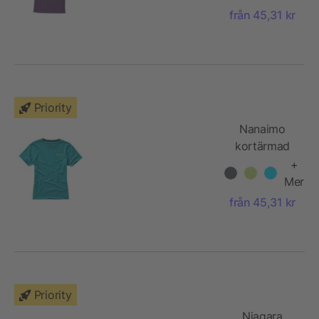
från 45,31 kr
Priority
Nanaimo
kortärmad
T-shirt dam
+
Mer
från 45,31 kr
Priority
Niagara