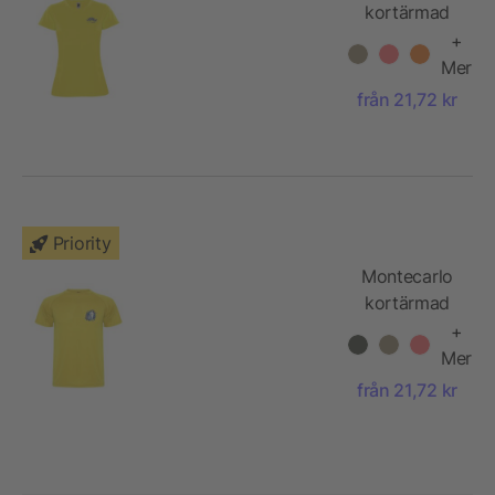
kortärmad
funktions T-
+
shirt för dam
Mer
från 21,72 kr
Priority
Montecarlo
kortärmad
sport-T-shirt
+
för herr
Mer
från 21,72 kr