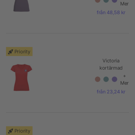
dam
Mer
från 48,58 kr
Priority
Victoria
kortärmad
v-ringad T-
+
shirt för dam
Mer
från 23,24 kr
Priority