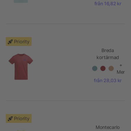
från 16,82 kr
Priority
Breda
kortärmad
T-shirt för
+
barn
Mer
från 28,03 kr
Priority
Montecarlo