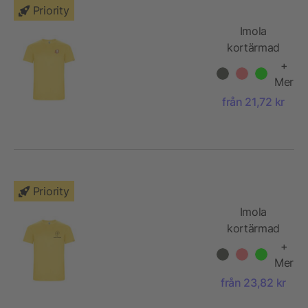
Priority
Imola
kortärmad
funktions T-
+
shirt för barn
Mer
från 21,72 kr
Priority
Imola
kortärmad
funktions T-
+
shirt för herr
Mer
från 23,82 kr