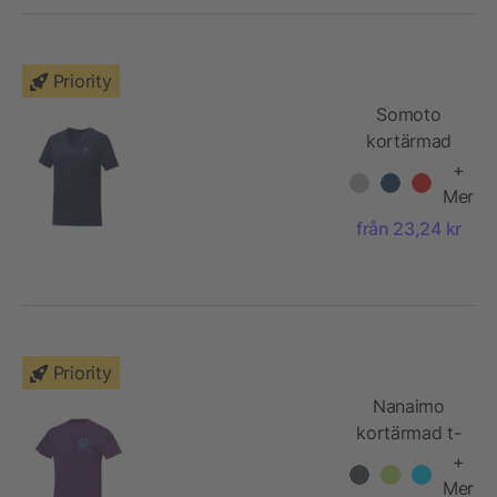
Priority
Somoto
kortärmad
V-ringad t-
+
shirt till dam
Mer
från 23,24 kr
Priority
Nanaimo
kortärmad t-
shirt
+
Mer