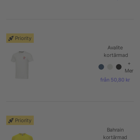
Priority
Avalite
kortärmad
unisex T-
+
shirt av
Mer
Aware™-
från 50,80 kr
återvunnet
material
Priority
Bahrain
kortärmad