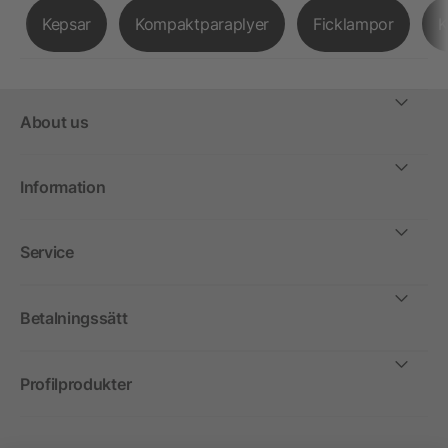
Kepsar
Kompaktparaplyer
Ficklampor
K
About us
Information
Service
Betalningssätt
Profilprodukter