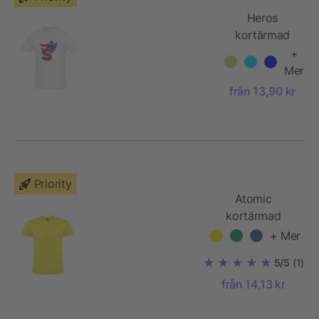
Heros
kortärmad
herrtröja
+
Mer
från 13,90 kr
Priority
Atomic
kortärmad
unisex T-shirt
+ Mer
5/5
(1)
från 14,13 kr