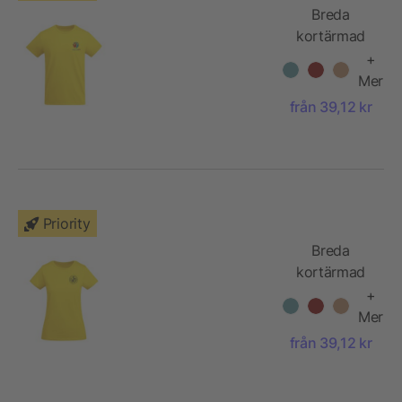
Breda
kortärmad
T-shirt för
+
herr
Mer
från 39,12 kr
Priority
Breda
kortärmad
T-shirt för
+
dam
Mer
från 39,12 kr