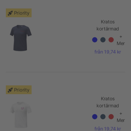
Priority
Kratos
kortärmad
cool-fit T-
+
shirt dam
Mer
från 19,74 kr
Priority
Kratos
kortärmad
cool-fit T-
+
shirt herr
Mer
från 19,74 kr