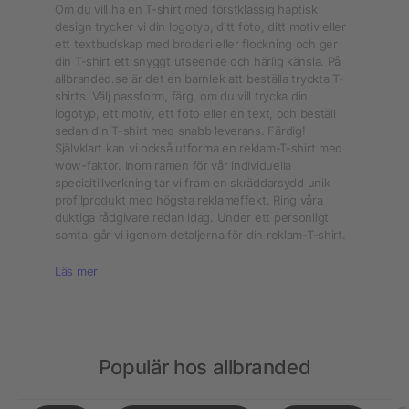
Om du vill ha en T-shirt med förstklassig haptisk
design trycker vi din logotyp, ditt foto, ditt motiv eller
ett textbudskap med broderi eller flockning och ger
din T-shirt ett snyggt utseende och härlig känsla. På
allbranded.se är det en barnlek att beställa tryckta T-
shirts. Välj passform, färg, om du vill trycka din
logotyp, ett motiv, ett foto eller en text, och beställ
sedan din T-shirt med snabb leverans. Färdig!
Självklart kan vi också utforma en reklam-T-shirt med
wow-faktor. Inom ramen för vår individuella
specialtillverkning tar vi fram en skräddarsydd unik
profilprodukt med högsta reklameffekt. Ring våra
duktiga rådgivare redan idag. Under ett personligt
samtal går vi igenom detaljerna för din reklam-T-shirt.
Läs mer
Populär hos allbranded