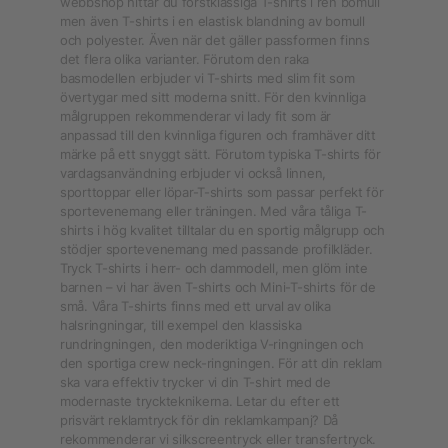
webbshop hittar du förstklassiga T-shirts i ren bomull
men även T-shirts i en elastisk blandning av bomull
och polyester. Även när det gäller passformen finns
det flera olika varianter. Förutom den raka
basmodellen erbjuder vi T-shirts med slim fit som
övertygar med sitt moderna snitt. För den kvinnliga
målgruppen rekommenderar vi lady fit som är
anpassad till den kvinnliga figuren och framhäver ditt
märke på ett snyggt sätt. Förutom typiska T-shirts för
vardagsanvändning erbjuder vi också linnen,
sporttoppar eller löpar-T-shirts som passar perfekt för
sportevenemang eller träningen. Med våra tåliga T-
shirts i hög kvalitet tilltalar du en sportig målgrupp och
stödjer sportevenemang med passande profilkläder.
Tryck T-shirts i herr- och dammodell, men glöm inte
barnen – vi har även T-shirts och Mini-T-shirts för de
små. Våra T-shirts finns med ett urval av olika
halsringningar, till exempel den klassiska
rundringningen, den moderiktiga V-ringningen och
den sportiga crew neck-ringningen. För att din reklam
ska vara effektiv trycker vi din T-shirt med de
modernaste tryckteknikerna. Letar du efter ett
prisvärt reklamtryck för din reklamkampanj? Då
rekommenderar vi silkscreentryck eller transfertryck.