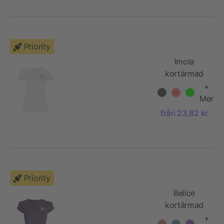
Priority
Imola
kortärmad
funktions T-
+
shirt för dam
Mer
från 23,82 kr
Priority
Belice
kortärmad
T-shirt för
+