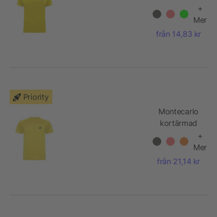
funktions T-
+
shirt för barn
Mer
från 14,83 kr
Priority
Montecarlo
kortärmad
sport-T-shirt
+
för barn
Mer
från 21,14 kr