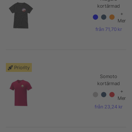
kortärmad
T-shirt dam
+
Mer
från 71,70 kr
Priority
Somoto
kortärmad
V-ringad t-
+
shirt till herr
Mer
från 23,24 kr