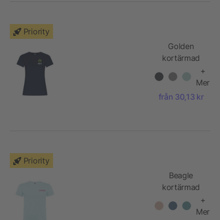
Priority
Golden
kortärmad
T-shirt för
+
dam
Mer
från 30,13 kr
Priority
Beagle
kortärmad
T-shirt för
+
barn
Mer