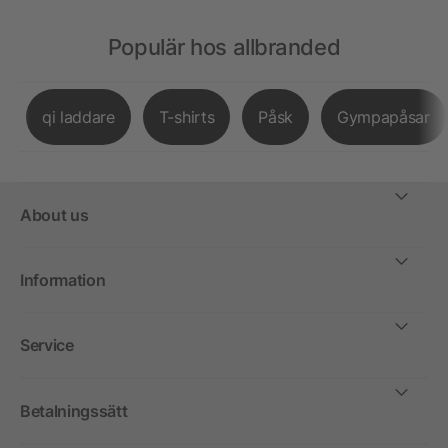
Populär hos allbranded
qi laddare
T-shirts
Påsk
Gympapåsar
About us
Information
Service
Betalningssätt