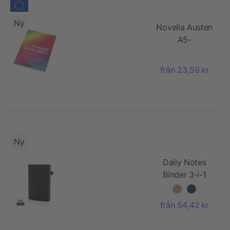
Ny
Novella Austen
A5-
anteckningsbok
med mjukt
från 23,59 kr
omslag av
återvunnet
material – 100
ark
Ny
Daily Notes
Binder 3-i-1
refill PU
anteckningsbok
från 54,42 kr