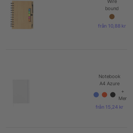
Wire
bound
notebook
with
från 10,88 kr
ballpen
Niall
Notebook
A4 Azure
+
Mer
från 15,24 kr