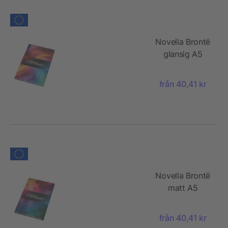
Novella Brontë
glansig A5
anteckningsbok
med hårt
från 40,41 kr
omslag , 100
ark
Novella Brontë
matt A5
anteckningsbok
med hårt
från 40,41 kr
omslag, 100 ark