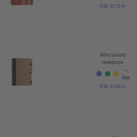
från 8,72 kr
Wire bound
notebook
with ballpen.
+
Stella
Mer
från 6,68 kr