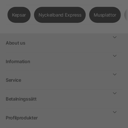
Kepsar
Nyckelband Express
Musplattor
About us
Information
Service
Betalningssätt
Profilprodukter