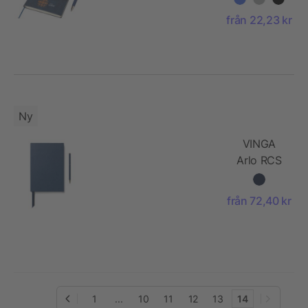
(A5) and
från 22,23 kr
ballpen set
Tarek
Ny
VINGA
Arlo RCS
executive
writing set
från 72,40 kr
1
...
10
11
12
13
14