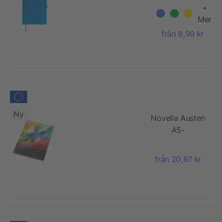
Bloom
+
Mer
från 8,99 kr
Ny
Novella Austen
A5-
anteckningsbok
med mjukt
från 20,67 kr
omslag – 100
ark