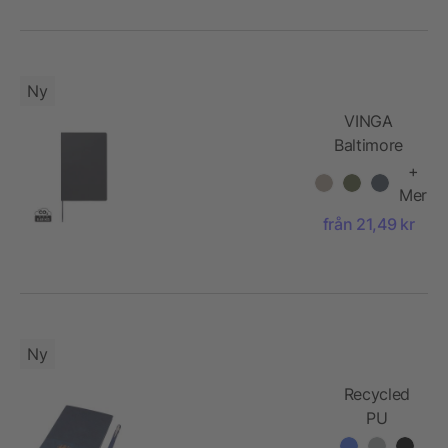
Ny
VINGA
Baltimore
RCS PU
+
softcover
Mer
notebook
från 21,49 kr
Ny
Recycled
PU
notebook