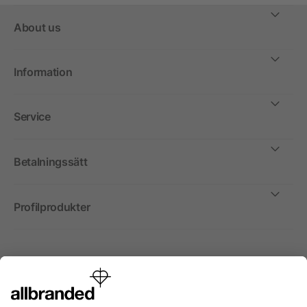
About us
Information
Service
Betalningssätt
Profilprodukter
Internationellt