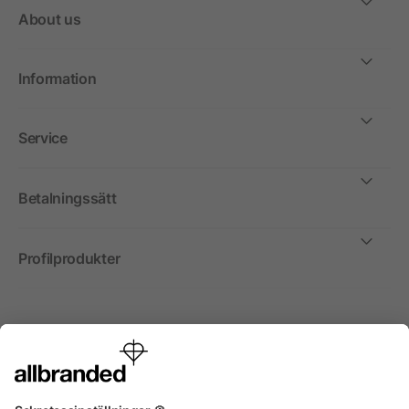
About us
Information
Service
Betalningssätt
Profilprodukter
Internationellt