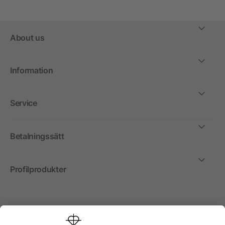
About us
Information
Service
Betalningssätt
Profilprodukter
Internationellt