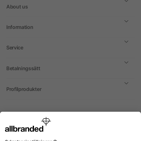
About us
Information
Service
Betalningssätt
Profilprodukter
Internationellt