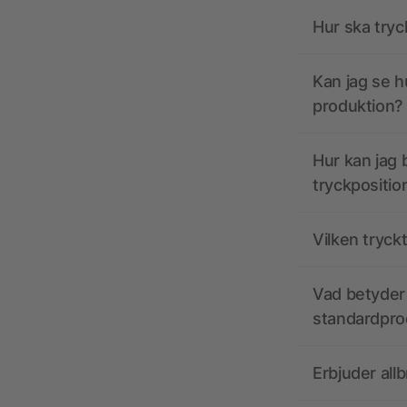
Hur ska tryc
Kan jag se h
produktion?
Hur kan jag b
tryckpositio
Vilken tryck
Vad betyder 
standardpro
Erbjuder all