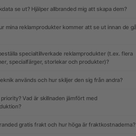
kdata se ut? Hjälper allbranded mig att skapa dem?
ur mina reklamprodukter kommer att se ut innan de går
eställa specialtillverkade reklamprodukter (t.ex. flera
ner, specialfärger, storlekar och produkter)?
teknik används och hur skiljer den sig från andra?
priority? Vad är skillnaden jämfört med
duktion?
branded gratis frakt och hur höga är fraktkostnaderna?