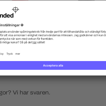
C® J25 Standard tändare
BIC® J25 All Black tända
5/5
(1)
från 7,56 kr
från 8,44 kr
gor? Vi har svaren.