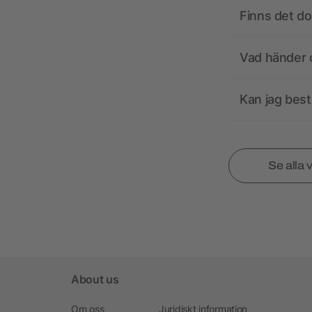
Finns det d
Vad händer o
Kan jag best
Se alla 
About us
Om oss
Juridiskt information