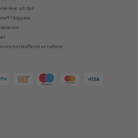
ktekniker och tips
one® Färgguide
ialservice
akt
rvera bortskaffande av batterier