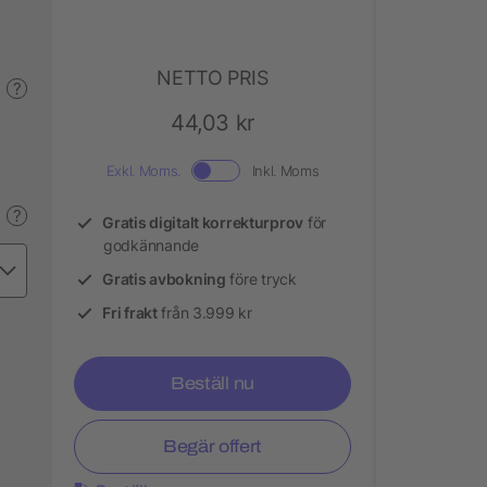
NETTO PRIS
?
44,03 kr
Exkl. Moms.
Inkl. Moms
?
Gratis digitalt korrekturprov
för
godkännande
Gratis avbokning
före tryck
Fri frakt
från 3.999 kr
Beställ nu
Begär offert