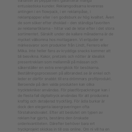
varianter av pepparmint garanterar många
entusiastiska kunder. Reklamgodisarna levereras
antingen i en flowpack, i en reklampåse, i
reklampapper eller i en godisburk av hög kvalitet. Även
de som söker efter choklad - den ständiga favoriten
av reklamartiklarna - hittar vad de letar efter i det stora
sortimentet. Särskilt under de kallare månaderna är de
mycket välkomna hos mottagaren. Vi erbjuder er
märkesvaror som produkter från Lindt, Ferrero eller
Milka. Inte heller fans av kryddiga snacks kommer att
bli besvikna. Kakor, pretzels och nötter är idealisk
presentreklam som mellanmål på mässan och
säkerställer en extra energikick för besökarna.
Beställningsprocessen på allbranded.se är enkel och
leder er därför snabbt till era drömmars profilprodukt.
Beroende på den valda produkten kan olika
trycktekniker användas. För plastförpackningar kan i
de flesta fall digitaltryck användas för att producera
kraftig och detaljerad tryckfärg. För ädla burkar är
dock den eleganta lasergraveringen ofta
förstahandsvalet. Efter att beslutet om typen av
reklam har gjorts, bestäms den önskade
orderkvantiteten. Därefter behöver bara ert
tryckprojekt skickas in till oss online. Om ni vill ha en