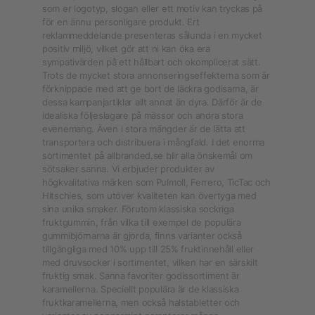
som er logotyp, slogan eller ett motiv kan tryckas på
för en ännu personligare produkt. Ert
reklammeddelande presenteras sålunda i en mycket
positiv miljö, vilket gör att ni kan öka era
sympativärden på ett hållbart och okomplicerat sätt.
Trots de mycket stora annonseringseffekterna som är
förknippade med att ge bort de läckra godisarna, är
dessa kampanjartiklar allt annat än dyra. Därför är de
idealiska följeslagare på mässor och andra stora
evenemang. Även i stora mängder är de lätta att
transportera och distribuera i mångfald. I det enorma
sortimentet på allbranded.se blir alla önskemål om
sötsaker sanna. Vi erbjuder produkter av
högkvalitativa märken som Pulmoll, Ferrero, TicTac och
Hitschies, som utöver kvaliteten kan övertyga med
sina unika smaker. Förutom klassiska sockriga
fruktgummin, från vilka till exempel de populära
gummibjörnarna är gjorda, finns varianter också
tillgängliga med 10% upp till 25% fruktinnehåll eller
med druvsocker i sortimentet, vilken har en särskilt
fruktig smak. Sanna favoriter godissortiment är
karamellerna. Speciellt populära är de klassiska
fruktkaramellerna, men också halstabletter och