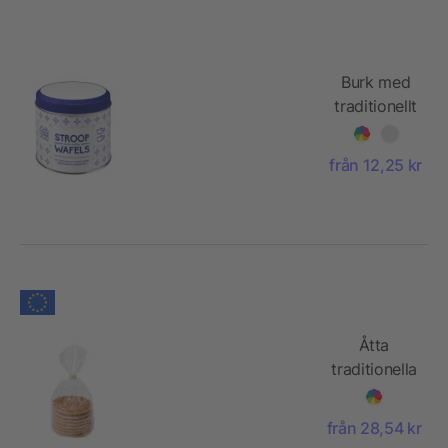
Burk med
traditionellt
mönster
och
från 12,25 kr
holländska
våfflor
Åtta
traditionella
holländska
waffels
från 28,54 kr