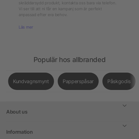
skräddarsydd produkt, kontakta oss bara via telefon.
Vi ser till att ni får en kampanj som är perfekt
anpassad efter era behov.
Läs mer
Populär hos allbranded
Kundvagnsmynt
Papperspåsar
Påskgodis
About us
Information