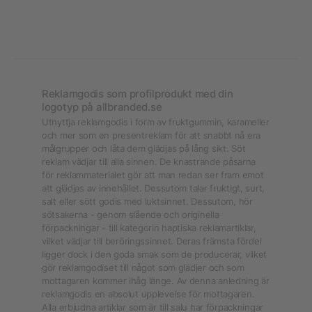
Reklamgodis som profilprodukt med din
logotyp på allbranded.se
Utnyttja reklamgodis i form av fruktgummin, karameller
och mer som en presentreklam för att snabbt nå era
målgrupper och låta dem glädjas på lång sikt. Söt
reklam vädjar till alla sinnen. De knastrande påsarna
för reklammaterialet gör att man redan ser fram emot
att glädjas av innehållet. Dessutom talar fruktigt, surt,
salt eller sött godis med luktsinnet. Dessutom, hör
sötsakerna - genom slående och originella
förpackningar - till kategorin haptiska reklamartiklar,
vilket vädjar till beröringssinnet. Deras främsta fördel
ligger dock i den goda smak som de producerar, vilket
gör reklamgodiset till något som glädjer och som
mottagaren kommer ihåg länge. Av denna anledning är
reklamgodis en absolut upplevelse för mottagaren.
Alla erbjudna artiklar som är till salu har förpackningar