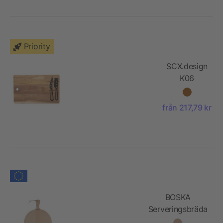
Priority
SCX.design
K06
ostbräda
och
från 217,79 kr
knivset
BOSKA
Serveringsbräda
Rund Amigo L