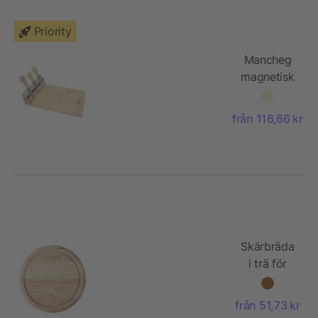
Priority
Mancheg
magnetisk
ostbricka
och
från 116,66 kr
verktyg i
bambu
Skärbräda
i trä för
ost
från 51,73 kr