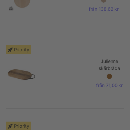
från 138,62 kr
Priority
Julienne
skärbräda
med
handtag,
från 71,00 kr
av
akaciaträ
Priority