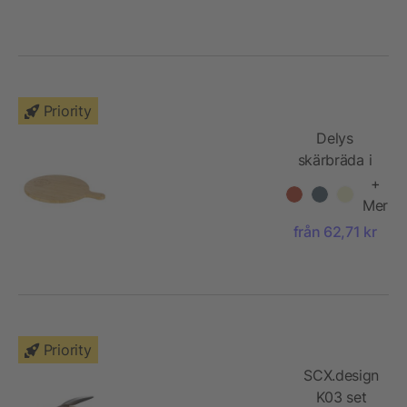
Priority
Delys
skärbräda i
bambu
+
Mer
från 62,71 kr
Priority
SCX.design
K03 set