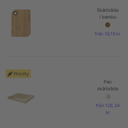
Skärbräda
i bambu
från 16,19 kr
Priority
Pao
skärbräda
i bambu
med kniv
från 128,34
kr