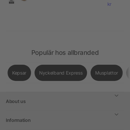
kr
Populär hos allbranded
Kepsar
Nyckelband Express
Musplattor
About us
Information