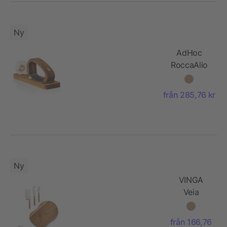
Ny
AdHoc
RoccaAlio
vitlökspress
med
från 285,76 kr
skärbräda
Ny
VINGA
Veia
cheese set
från 166,76