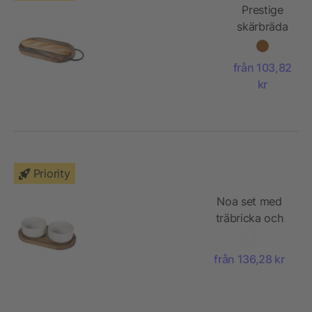
Prestige
skärbräda
av
akaciaträ,
från 103,82
med
kr
brödkniv
Priority
Noa set med
träbricka och
serveringsskålar
i keramik
från 136,28 kr