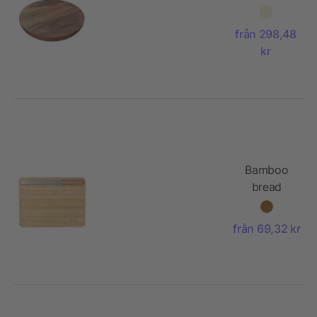
med
skärbräda i
från 298,48
trä och
kr
kniv
Bamboo
bread
cutting
board
från 69,32 kr
Werner