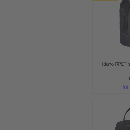
Idaho RPET 
frå