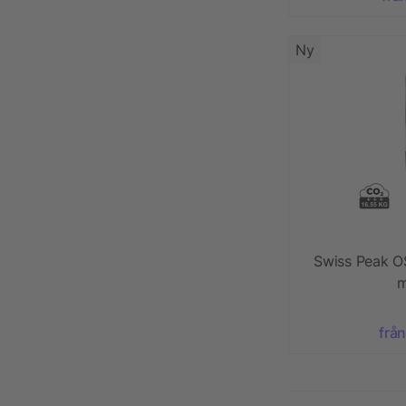
Ny
Swiss Peak O
m
från