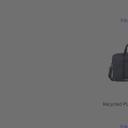
frå
Recycled PU
frå