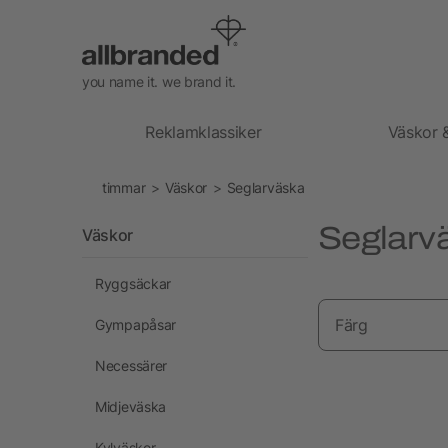
you name it. we brand it.
Reklamklassiker
Väskor 
timmar
Väskor
Seglarväska
Seglarv
Väskor
Ryggsäckar
Färg
Gympapåsar
Necessärer
Midjeväska
Kylväskor