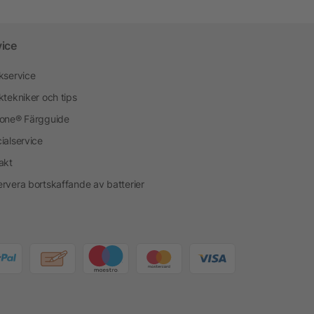
vice
kservice
ktekniker och tips
one® Färgguide
ialservice
akt
rvera bortskaffande av batterier