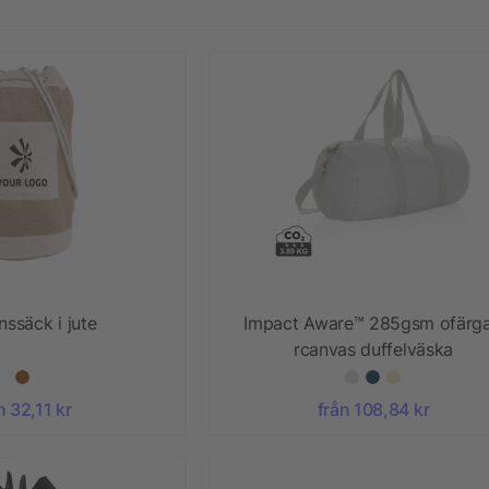
ssäck i jute
Impact Aware™ 285gsm ofärg
rcanvas duffelväska
n 32,11 kr
från 108,84 kr