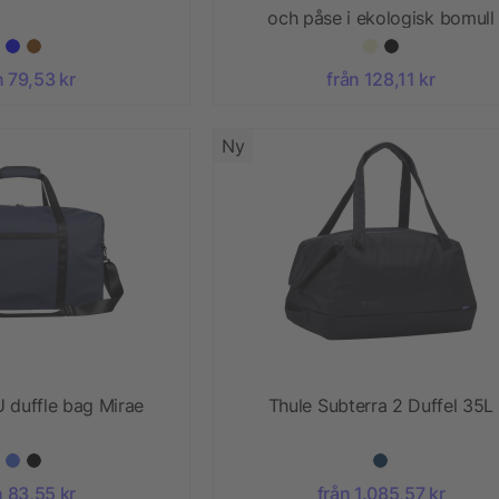
och påse i ekologisk bomull
n 79,53 kr
från 128,11 kr
Ny
 duffle bag Mirae
Thule Subterra 2 Duffel 35L
n 83,55 kr
från 1.085,57 kr