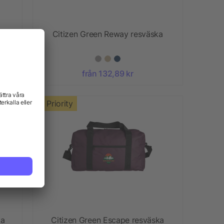
ska
Citizen Green Reway resväska
från 132,89 kr
Priority
ka
Citizen Green Escape resväska