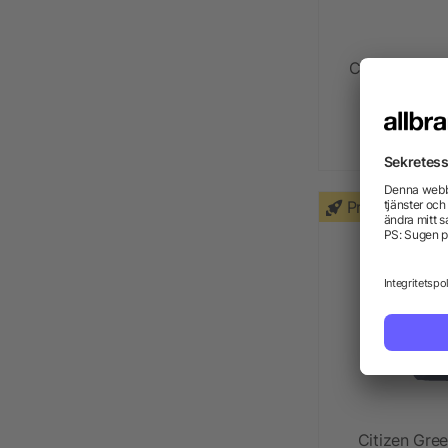
Citizen Gre
frå
Priority
Citizen Gre