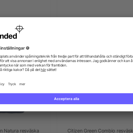
en Magnum sportbag
Citizen Green Higgins duffelvä
för resor
+ Mer
n 52,78 kr
från 65,86 kr
Priority
en Natura resväska
Citizen Green Combio resväs