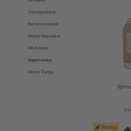
Träningsväskor
Konferensväskor
Mindre Resväskor
Plånböcker
Seglarväska
Väskor Övriga
Sjöman
frå
Priority