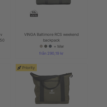
av
VINGA Baltimore RCS weekend
 50
backpack
+ Mer
från 290,19 kr
Priority