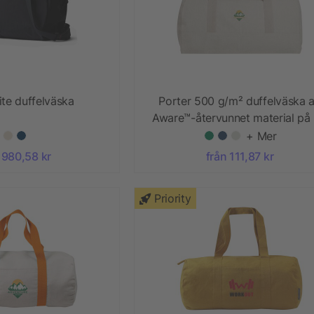
ite duffelväska
Porter 500 g/m² duffelväska 
Aware™-återvunnet material på
l
+ Mer
 980,58 kr
från 111,87 kr
Priority