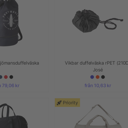
sjömansduffelväska
Vikbar duffelväska rPET (210
José
n 79,06 kr
från 10,63 kr
Priority