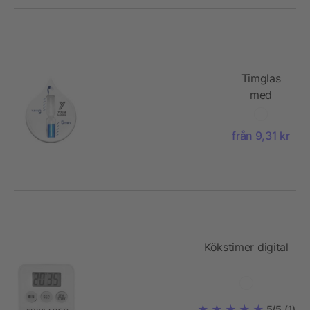
Timglas
med
sugkopp,
5 minuter
från 9,31 kr
Kökstimer digital
5/5
(1)