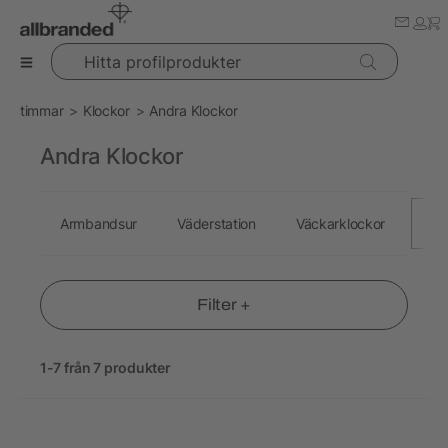
Hitta profilprodukter
timmar
Klockor
Andra Klockor
Andra Klockor
Armbandsur
Väderstation
Väckarklockor
And
Filter +
1-7 från 7 produkter