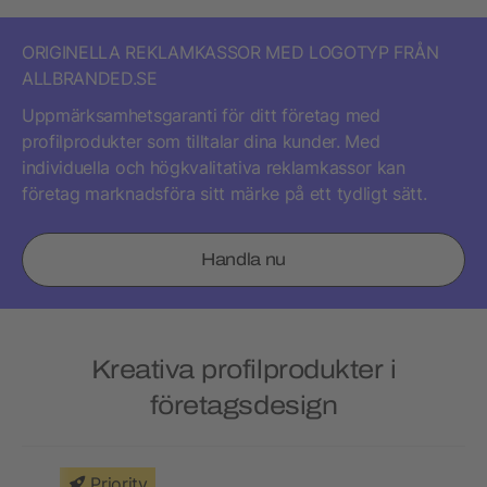
ORIGINELLA REKLAMKASSOR MED LOGOTYP FRÅN
ALLBRANDED.SE
Uppmärksamhetsgaranti för ditt företag med
profilprodukter som tilltalar dina kunder. Med
individuella och högkvalitativa reklamkassor kan
företag marknadsföra sitt märke på ett tydligt sätt.
Handla nu
Kreativa profilprodukter i
företagsdesign
Priority