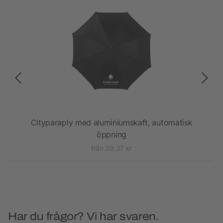
Cityparaply med aluminiumskaft, automatisk
2
öppning
från 39,37 kr
Har du frågor? Vi har svaren.