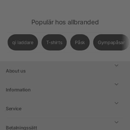
Populär hos allbranded
qi laddare
T-shirts
Påsk
Gympapåsar
About us
Information
Service
Betalningssätt