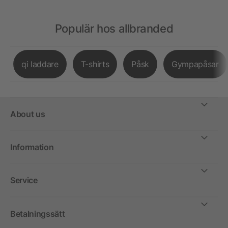
Populär hos allbranded
qi laddare
T-shirts
Påsk
Gympapåsar
About us
Information
Service
Betalningssätt