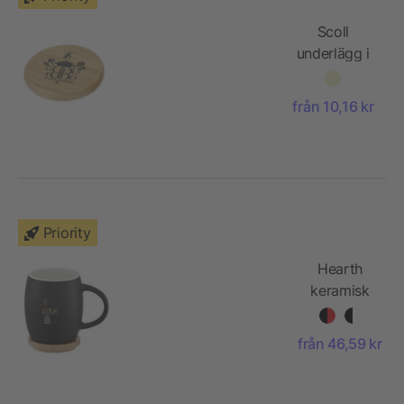
Scoll
underlägg i
trä med
flasköppnare
från 10,16 kr
Priority
Hearth
keramisk
mugg med
trä
från 46,59 kr
lock/fat