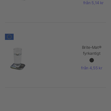
från 5,14 kr
Brite-Mat®
fyrkantigt
underlägg
med
från 4,55 kr
däckmaterial