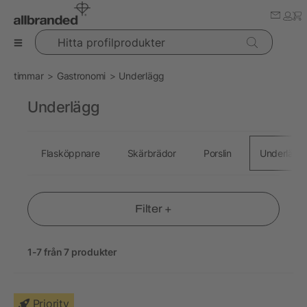
Hitta profilprodukter
timmar
Gastronomi
Underlägg
Underlägg
Flasköppnare
Skärbrädor
Porslin
Underlägg
Filter +
1-7 från 7 produkter
Priority