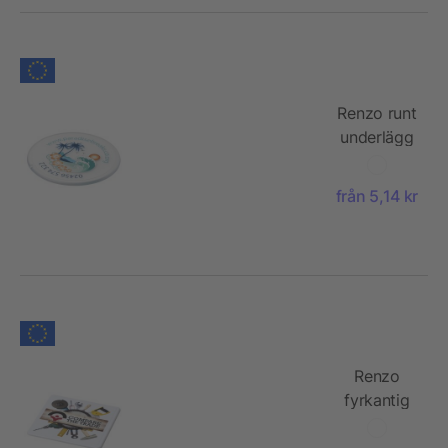
Renzo runt
underlägg
i plast
från 5,14 kr
Renzo
fyrkantig
underlägg
i plast