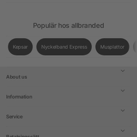
Populär hos allbranded
Kepsar
Nyckelband Express
Musplattor
About us
Information
Service
Betalningssätt