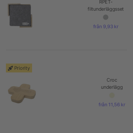
RPET-
filtunderläggsset
Lawrence
från 9,93 kr
Priority
Croc
underlägg
av bambu
– litet
från 11,56 kr