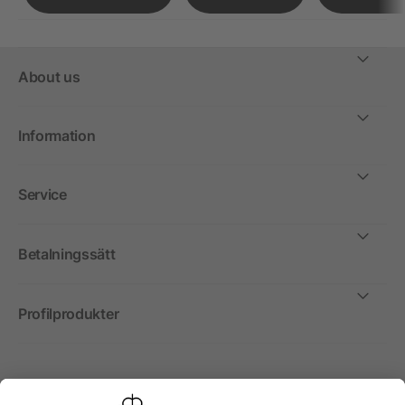
About us
Information
Service
Betalningssätt
Profilprodukter
Internationellt