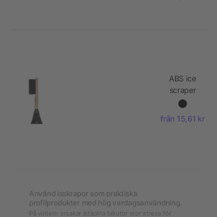
ABS ice
scraper
Doug
från 15,61 kr
Använd isskrapor som praktiska
profilprodukter med hög vardagsanvändning.
På vintern orsakar istäckta bilrutor stor stress för