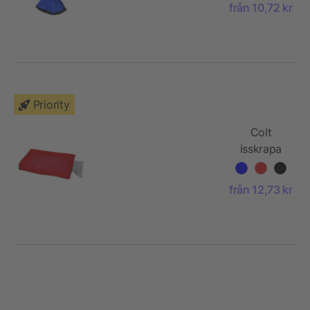
från 10,72 kr
Priority
Colt
isskrapa
med
handske
från 12,73 kr