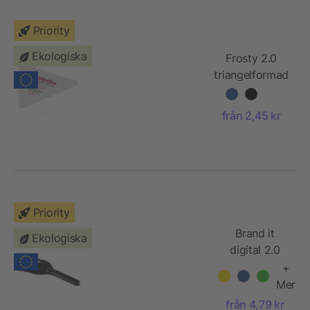
Priority
Ekologiska
Frosty 2.0
triangelformad
isskrapa
från 2,45 kr
Priority
Brand it
Ekologiska
digital 2.0
återvunnen
+
PET-isskrapa
Mer
från 4,79 kr