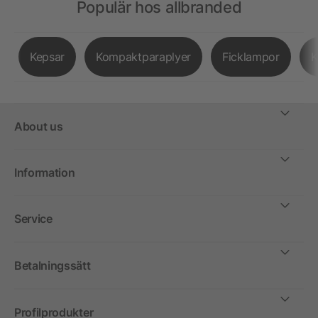
Populär hos allbranded
Kepsar
Kompaktparaplyer
Ficklampor
K
About us
Information
Service
Betalningssätt
Profilprodukter