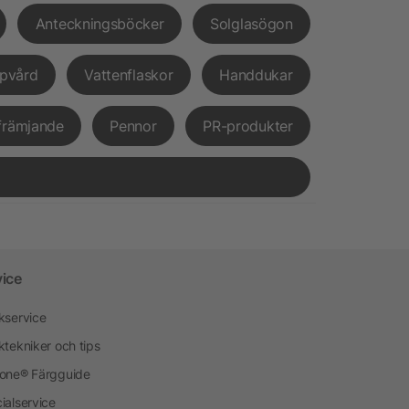
Anteckningsböcker
Solglasögon
pvård
Vattenflaskor
Handdukar
främjande
Pennor
PR-produkter
vice
kservice
ktekniker och tips
one® Färgguide
ialservice