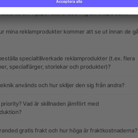
kdata se ut? Hjälper allbranded mig att skapa dem?
ur mina reklamprodukter kommer att se ut innan de går
eställa specialtillverkade reklamprodukter (t.ex. flera
ner, specialfärger, storlekar och produkter)?
teknik används och hur skiljer den sig från andra?
priority? Vad är skillnaden jämfört med
duktion?
branded gratis frakt och hur höga är fraktkostnaderna?