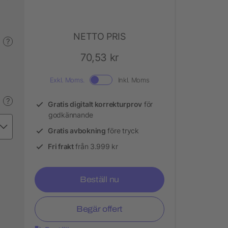
NETTO PRIS
?
70,53 kr
Exkl. Moms.
Inkl. Moms
?
Gratis digitalt korrekturprov
för
godkännande
Gratis avbokning
före tryck
Fri frakt
från 3.999 kr
Beställ nu
Begär offert