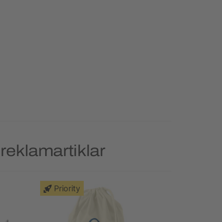
reklamartiklar
Priority
Priority