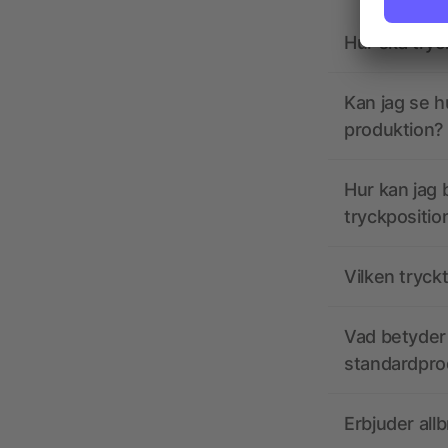
Hur ska tryc
Kan jag se h
produktion?
Hur kan jag b
tryckpositio
Vilken tryck
Vad betyder 
standardpro
Erbjuder all