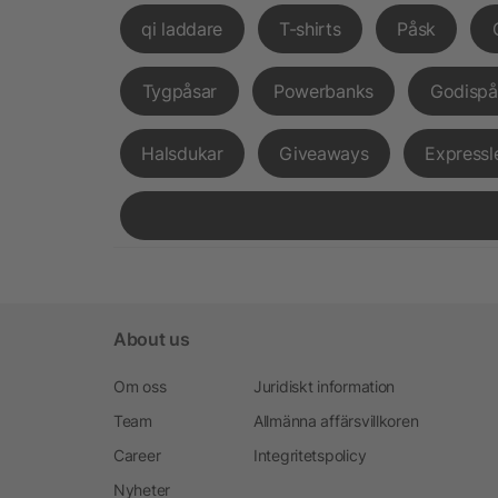
qi laddare
T-shirts
Påsk
Tygpåsar
Powerbanks
Godispå
Halsdukar
Giveaways
Expressl
About us
Om oss
Juridiskt information
Team
Allmänna affärsvillkoren
Career
Integritetspolicy
Nyheter