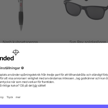
Nash kulspetspenna
Sun Ray solglasögon
4.8/5
(5)
från 1,05 kr
från 3,97 kr
gor? Vi har svaren.