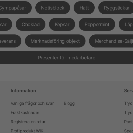
Gympapåsar
Notisblock
Hatt
Ryggsäckar
sar
Choklad
Kepsar
Peppermint
Läp
everans
Marknadsföring objekt
Merchandise-Sälj
Presenter för medarbetare
Information
Ser
Vanliga frågor och svar
Blogg
Tryc
Fraktkostnader
Tryc
Registrera en retur
Pant
Profilprodukt WIKI
Spec