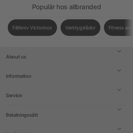
Populär hos allbranded
Fällkniv Victorinox
Verktygslådor
Fitness ar
About us
Information
Service
Betalningssätt