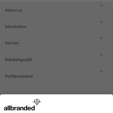
About us
Information
Service
Betalningssätt
Profilprodukter
Internationellt