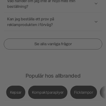
Vad händer om jag inte är nöjd med min
beställning?
Kan jag beställa ett prov på
reklamprodukten i förväg?
Se alla vanliga frågor
Populär hos allbranded
Kepsar
Kompaktparaplyer
Ficklampor
K