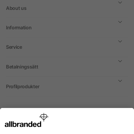
About us
Information
Service
Betalningssätt
Profilprodukter
Internationellt