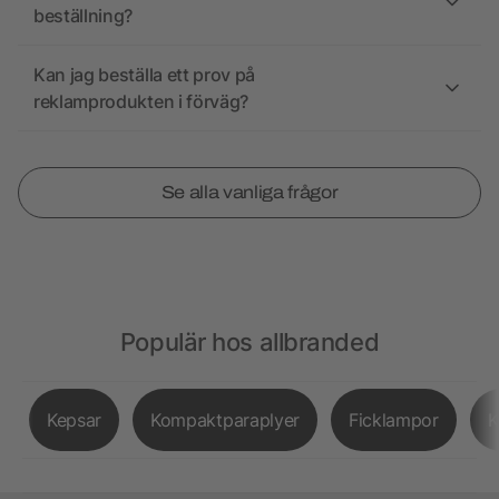
beställning?
Kan jag beställa ett prov på
reklamprodukten i förväg?
Se alla vanliga frågor
Populär hos allbranded
Kepsar
Kompaktparaplyer
Ficklampor
K