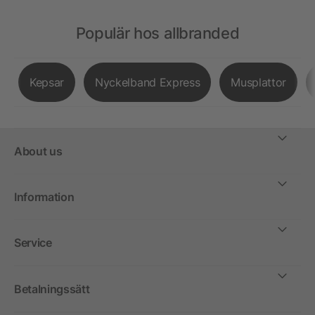
Populär hos allbranded
Kepsar
Nyckelband Express
Musplattor
About us
Information
Service
Betalningssätt