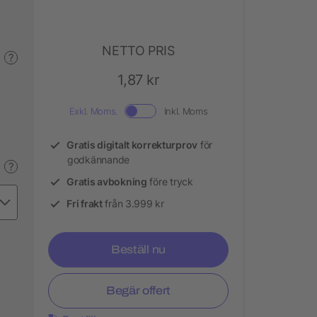
NETTO PRIS
?
1,87 kr
Exkl. Moms.
Inkl. Moms
Gratis digitalt korrekturprov
för
godkännande
?
Gratis avbokning
före tryck
Fri frakt
från 3.999 kr
Beställ nu
Begär offert