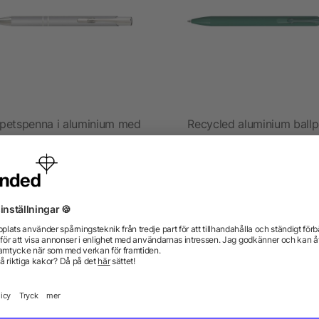
spetspenna i aluminium med
Recycled aluminium ball
UV-överdrag
Gladys
5/5
(1)
från 1,85 kr
från 1,95 kr
gor? Vi har svaren.