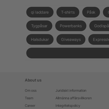
qi laddare
T-shirts
Påsk
Tygpåsar
Powerbanks
Godispå
Halsdukar
Giveaways
Expressl
About us
Om oss
Juridiskt information
Team
Allmänna affärsvillkoren
Career
Integritetspolicy