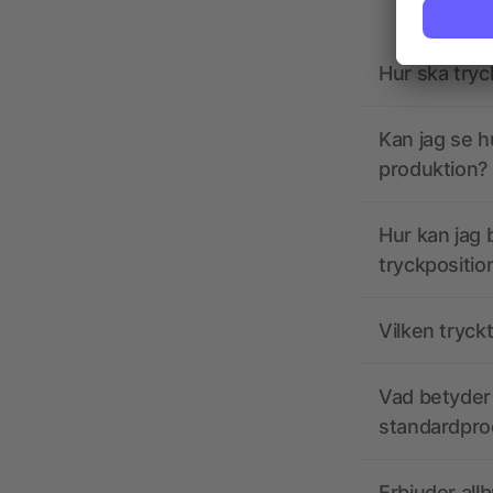
Hur ska tryc
Kan jag se h
produktion?
Hur kan jag b
tryckpositio
Vilken tryck
Vad betyder 
standardpro
Erbjuder all