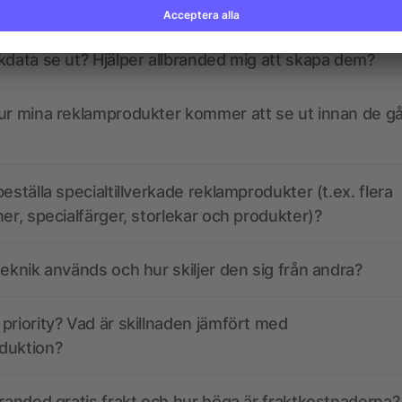
kdata se ut? Hjälper allbranded mig att skapa dem?
ur mina reklamprodukter kommer att se ut innan de går
eställa specialtillverkade reklamprodukter (t.ex. flera
ner, specialfärger, storlekar och produkter)?
teknik används och hur skiljer den sig från andra?
priority? Vad är skillnaden jämfört med
duktion?
branded gratis frakt och hur höga är fraktkostnaderna?