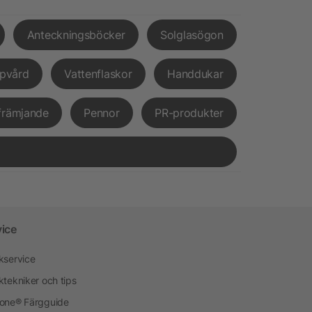
Anteckningsböcker
Solglasögon
pvård
Vattenflaskor
Handdukar
främjande
Pennor
PR-produkter
vice
kservice
ktekniker och tips
one® Färgguide