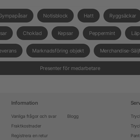
Gympapåsar
Notisblock
Hatt
Ryggsäckar
sar
Choklad
Kepsar
Peppermint
Läp
everans
Marknadsföring objekt
Merchandise-Sälj
Presenter för medarbetare
Information
Ser
Vanliga frågor och svar
Blogg
Tryc
Fraktkostnader
Tryc
Registrera en retur
Pant