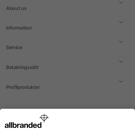
About us
Information
Service
Betalningssätt
Profilprodukter
Internationellt