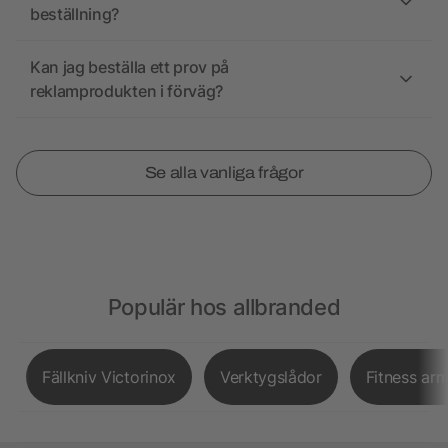
beställning?
Kan jag beställa ett prov på
reklamprodukten i förväg?
Se alla vanliga frågor
Populär hos allbranded
Fällkniv Victorinox
Verktygslådor
Fitness ar