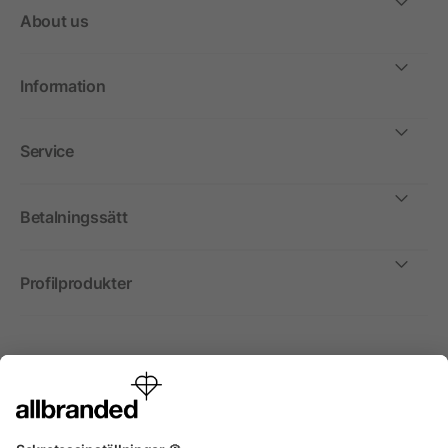
About us
Information
Service
Betalningssätt
Profilprodukter
Internationellt