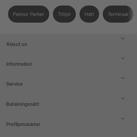
Pennor Parker
Tröjor
Hatt
Termosar
About us
Information
Service
Betalningssätt
Profilprodukter