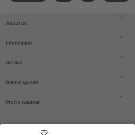
About us
Information
Service
Betalningssätt
Profilprodukter
Internationellt