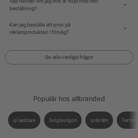
Vad händer om jag inte är nöjd med min
beställning?
Kan jag beställa ett prov på
reklamprodukten i förväg?
Se alla vanliga frågor
Populär hos allbranded
qi laddare
Solglasögon
solkräm
Termo