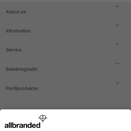
About us
Information
Service
Betalningssätt
Profilprodukter
Internationellt